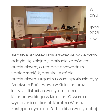
W
dniu
1
lipca
2026
r., w
siedzibie Biblioteki Uniwersyteckiej w Kielcach,
odbyło się kolejne „Spotkanie ze źródłem
archiwalnym”, o temacie przewodnim:
Społeczność żydowska w źródle
archiwalnym. Organizatorami spotkania były:
Archiwum Państwowe w Kielcach oraz
Instytut Historii Uniwersytetu Jana
Kochanowskiego w Kielcach. Otwarcia
wydarzenia dokonali: Karolina Wicha,
zastępca dyrektora Biblioteki Uniwersyteckiej