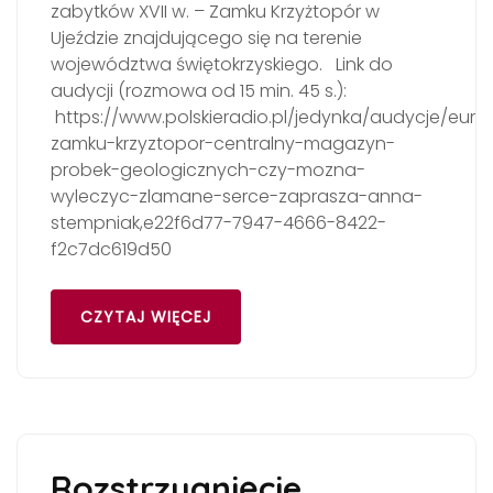
zabytków XVII w. – Zamku Krzyżtopór w
Ujeździe znajdującego się na terenie
województwa świętokrzyskiego. Link do
audycji (rozmowa od 15 min. 45 s.):
https://www.polskieradio.pl/jedynka/audycje/eure
zamku-krzyztopor-centralny-magazyn-
probek-geologicznych-czy-mozna-
wyleczyc-zlamane-serce-zaprasza-anna-
stempniak,e22f6d77-7947-4666-8422-
f2c7dc619d50
CZYTAJ WIĘCEJ
Rozstrzygnięcie