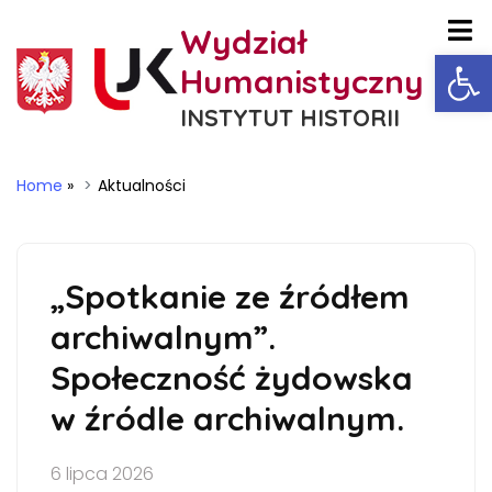
Wydział
Ot
Humanistyczny
INSTYTUT HISTORII
Home
»
Aktualności
„Spotkanie ze źródłem
archiwalnym”.
Społeczność żydowska
w źródle archiwalnym.
6 lipca 2026