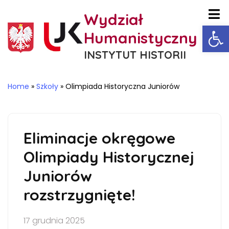
Wydział
Ot
Humanistyczny
INSTYTUT HISTORII
Home
»
Szkoły
»
Olimpiada Historyczna Juniorów
Eliminacje okręgowe
Olimpiady Historycznej
Juniorów
rozstrzygnięte!
17 grudnia 2025