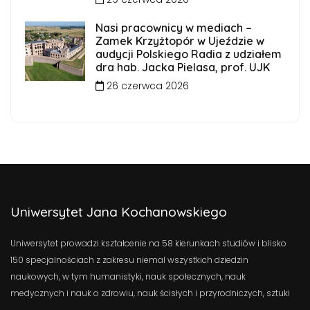
Nasi pracownicy w mediach –
Zamek Krzyżtopór w Ujeździe w
audycji Polskiego Radia z udziałem
dra hab. Jacka Pielasa, prof. UJK
26 czerwca 2026
Uniwersytet Jana Kochanowskiego
Uniwersytet prowadzi kształcenie na 58 kierunkach studiów i blisko
150 specjalnościach z zakresu niemal wszystkich dziedzin
naukowych, w tym humanistyki, nauk społecznych, nauk
medycznych i nauk o zdrowiu, nauk ścisłych i przyrodniczych, sztuki