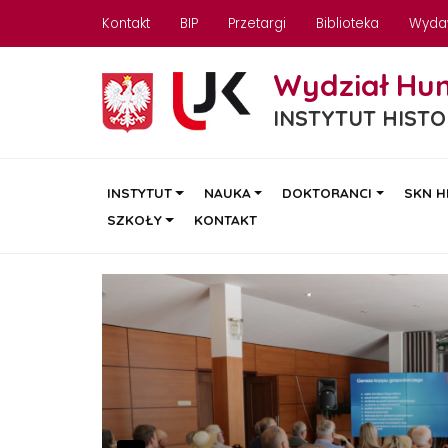
Kontakt
BIP
Przetargi
Biblioteka
Wyda
Wydział Hu
INSTYTUT HISTO
INSTYTUT
NAUKA
DOKTORANCI
SKN H
SZKOŁY
KONTAKT