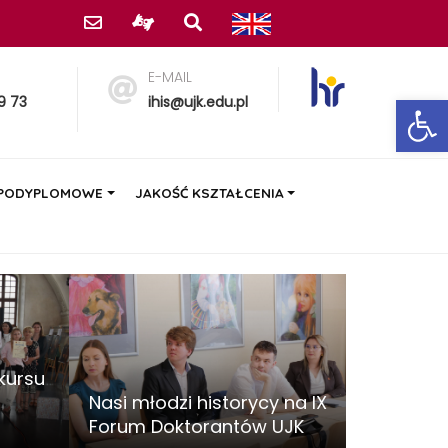
E-MAIL
Ot
9 73
ihis@ujk.edu.pl
 PODYPLOMOWE
JAKOŚĆ KSZTAŁCENIA
kursu
Nasi młodzi historycy na IX
Forum Doktorantów UJK