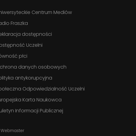
niwersyteckie Centrum Mediów
adio Fraszka
eklaracja dostępności
ostępność Uczelni
ówność płci
chrona danych osobowych
olityka antykorupcyjna
połeczna Odpowiedzialność Uczelni
uropejska Karta Naukowca
iuletyn Informacji Publicznej
Webmaster