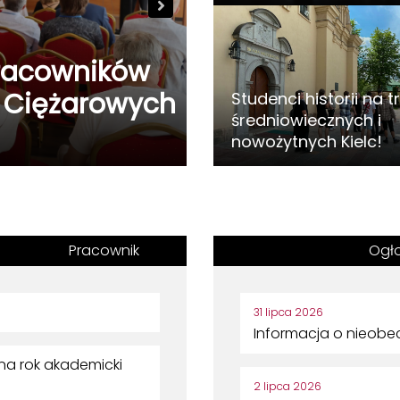
Nasi pracow
pracowników
Zamek Krzyżt
 Ciężarowych
audycji Pols
Studenci historii na t
średniowiecznych i
dra hab. Jack
nowożytnych Kielc!
Pracownik
Ogło
31 lipca 2026
Informacja o nieobe
a rok akademicki
2 lipca 2026