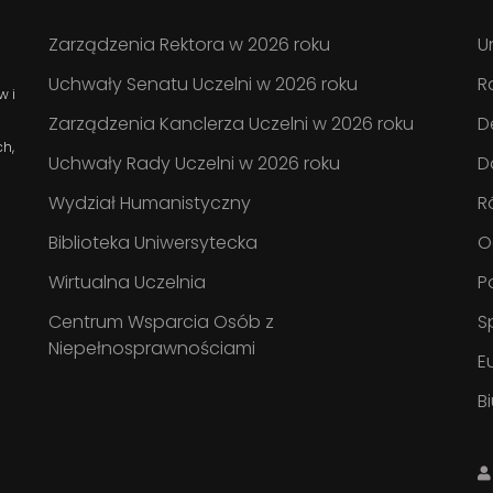
Zarządzenia Rektora w 2026 roku
U
Uchwały Senatu Uczelni w 2026 roku
R
w i
Zarządzenia Kanclerza Uczelni w 2026 roku
D
ch,
Uchwały Rady Uczelni w 2026 roku
D
Wydział Humanistyczny
R
Biblioteka Uniwersytecka
O
Wirtualna Uczelnia
P
Centrum Wsparcia Osób z
S
Niepełnosprawnościami
E
B