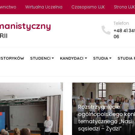
wnictwo
Wirtualna Uczelnia
Czasopismo UJK
Strona UJK
manistyczny
Telefon
+48 41 34
RII
06
ISTORYKÓW
STUDENCI
KANDYDACI
STUDIA
STUDIA
Rozstrzygnięcie
ogólnopolskiego kon
tematycznego „Nasi
sąsiedzi – Żydzi”