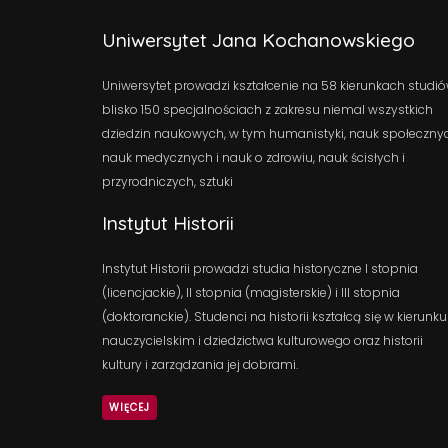
Uniwersytet Jana Kochanowskiego
Uniwersytet prowadzi kształcenie na 58 kierunkach studió
blisko 150 specjalnościach z zakresu niemal wszystkich
dziedzin naukowych, w tym humanistyki, nauk społeczny
nauk medycznych i nauk o zdrowiu, nauk ścisłych i
przyrodniczych, sztuki
Instytut Historii
Instytut Historii prowadzi studia historyczne I stopnia
(licencjackie), II stopnia (magisterskie) i III stopnia
(doktoranckie). Studenci na historii kształcą się w kierunku
nauczycielskim i dziedzictwa kulturowego oraz historii
kultury i zarządzania jej dobrami.
WIĘCEJ