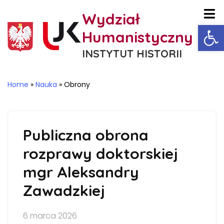
Wydział
Ot
Humanistyczny
INSTYTUT HISTORII
Home
»
Nauka
»
Obrony
Publiczna obrona
rozprawy doktorskiej
mgr Aleksandry
Zawadzkiej
6 marca 2026