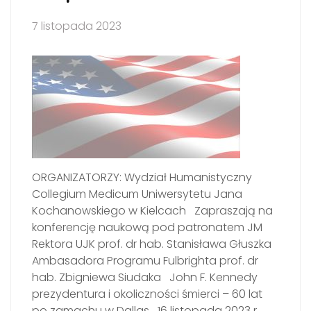
7 listopada 2023
ORGANIZATORZY: Wydział Humanistyczny
Collegium Medicum Uniwersytetu Jana
Kochanowskiego w Kielcach Zapraszają na
konferencję naukową pod patronatem JM
Rektora UJK prof. dr hab. Stanisława Głuszka
Ambasadora Programu Fulbrighta prof. dr
hab. Zbigniewa Siudaka John F. Kennedy
prezydentura i okoliczności śmierci – 60 lat
po zamachu w Dallas 16 listopada 2023 r.