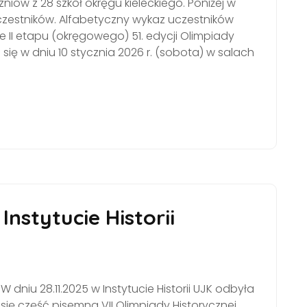
iów z 28 szkół okręgu kieleckiego. Poniżej w
czestników. Alfabetyczny wykaz uczestników
 II etapu (okręgowego) 51. edycji Olimpiady
się w dniu 10 stycznia 2026 r. (sobota) w salach
Instytucie Historii
W dniu 28.11.2025 w Instytucie Historii UJK odbyła
się część pisemna VII Olimpiady Historycznej