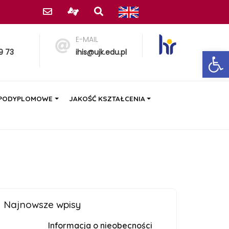
E-MAIL
Ot
9 73
ihis@ujk.edu.pl
 PODYPLOMOWE
JAKOŚĆ KSZTAŁCENIA
Najnowsze wpisy
Informacja o nieobecności