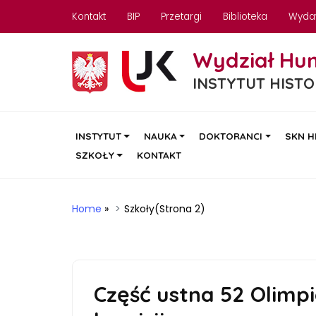
Kontakt
BIP
Przetargi
Biblioteka
Wyda
Wydział Hu
INSTYTUT HISTO
INSTYTUT
NAUKA
DOKTORANCI
SKN H
SZKOŁY
KONTAKT
Home
»
Szkoły
(Strona 2)
Część ustna 52 Olimp