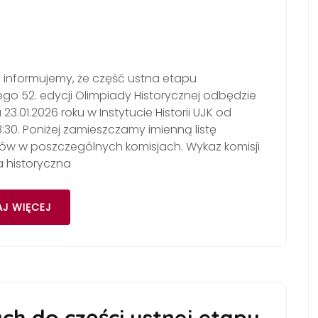
 informujemy, że część ustna etapu
o 52. edycji Olimpiady Historycznej odbędzie
 23.01.2026 roku w Instytucie Historii UJK od
:30. Poniżej zamieszczamy imienną listę
ków w poszczególnych komisjach. Wykaz komisji
a historyczna
J WIĘCEJ
ch do części ustnej etapu