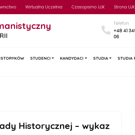
wnictwo
Wirtualna Uczelnia
Czasopismo UJK
Strona UJK
manistyczny
Telefon
+48 41 34
RII
06
ISTORYKÓW
STUDENCI
KANDYDACI
STUDIA
STUDIA
iady Historycznej – wykaz