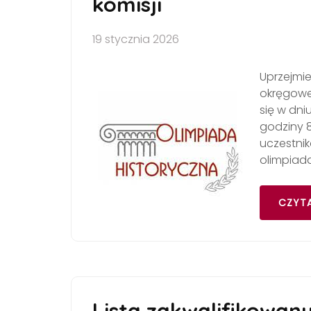
komisji
19 stycznia 2026
Uprzejmie
okręgoweg
się w dniu
godziny 8
uczestni
olimpiad
CZYTA
Lista zakwalifikowany