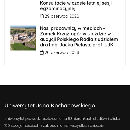
Konsultacje w czasie letniej sesji
egzaminacyjnej
29 czerwca 2026
Nasi pracownicy w mediach –
Zamek Krzyżtopór w Ujeździe w
audycji Polskiego Radia z udziałem
dra hab. Jacka Pielasa, prof. UJK
26 czerwca 2026
Uniwersytet Jana Kochanowskiego
Uniwersytet prowadzi kształcenie na 58 kierunkach studiów i blisko
150 specjalnościach z zakresu niemal wszystkich dziedzin