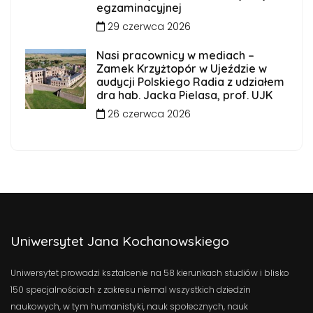
egzaminacyjnej
29 czerwca 2026
Nasi pracownicy w mediach –
Zamek Krzyżtopór w Ujeździe w
audycji Polskiego Radia z udziałem
dra hab. Jacka Pielasa, prof. UJK
26 czerwca 2026
Uniwersytet Jana Kochanowskiego
Uniwersytet prowadzi kształcenie na 58 kierunkach studiów i blisko
150 specjalnościach z zakresu niemal wszystkich dziedzin
naukowych, w tym humanistyki, nauk społecznych, nauk