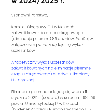
w 2024/2025 r.
Szanowni Państwo,
Komitet Okręgowy OH w Kielcach
zakwalifikował do etapu okręgowego
(eliminacje pisemne) 85 uczniów. Poniżej w
załączonym pdf-e znajduje się wykaz
uczestników.
Alfabetyczny wykaz uczestników
zakwalifikowanych na eliminacje pisemne II
etapu (okręgowego) 51. edycji Olimpiady
Historycznej.
Eliminacje pisemne odbędą się w dniu 11
stycznia 2025 r. (sobota) w salach nr 58 i 59
przy ul. Uniwersyteckiej 17 w Kielcach
(budynek Wydziału Humanistycznego UJK,