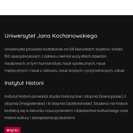
Uniwersytet Jana Kochanowskiego
Uniwersytet prowadzi kształcenie na 58 kierunkach studiów i blisko
150 specjalnościach z zakresu niemal wszystkich dziedzin
naukowych, w tym humanistyki, nauk społecznych, nauk
medycznych i nauk o zdrowiu, nauk ścisłych i przyrodniczych, sztuki
Instytut Historii
Instytut Historii prowadzi studia historyczne I stopnia (licencjackie), II
stopnia (magisterskie) i III stopnia (doktoranckie). Studenci na historii
kształcą się w kierunku nauczycielskim i dziedzictwa kulturowego oraz
historii kultury i zarządzania jej dobrami.
WIĘCEJ