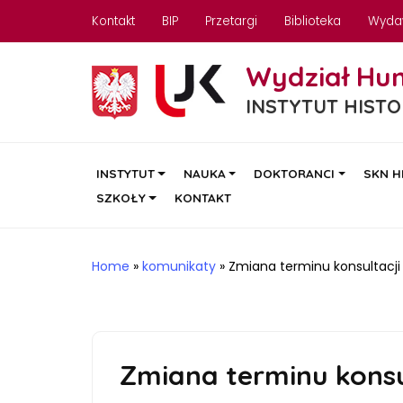
Kontakt
BIP
Przetargi
Biblioteka
Wyda
Wydział Hu
INSTYTUT HISTO
INSTYTUT
NAUKA
DOKTORANCI
SKN H
SZKOŁY
KONTAKT
Home
»
komunikaty
»
Zmiana terminu konsultacji 
Zmiana terminu konsul