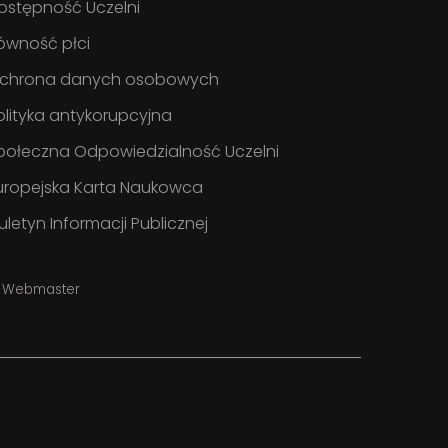
ostępność Uczelni
ówność płci
chrona danych osobowych
olityka antykorupcyjna
połeczna Odpowiedzialność Uczelni
uropejska Karta Naukowca
iuletyn Informacji Publicznej
Webmaster