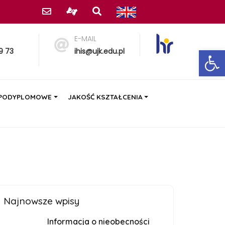
E-MAIL
Ot
9 73
ihis@ujk.edu.pl
 PODYPLOMOWE
JAKOŚĆ KSZTAŁCENIA
Najnowsze wpisy
Informacja o nieobecności