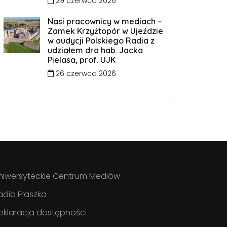
29 czerwca 2026
Nasi pracownicy w mediach –
Zamek Krzyżtopór w Ujeździe
w audycji Polskiego Radia z
udziałem dra hab. Jacka
Pielasa, prof. UJK
26 czerwca 2026
niwersyteckie Centrum Mediów
adio Fraszka
eklaracja dostępności