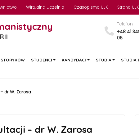
wnictwo
Wirtualna Uczelnia
Czasopismo UJK
Strona UJK
manistyczny
Telefon
+48 41 34
RII
06
ISTORYKÓW
STUDENCI
KANDYDACI
STUDIA
STUDIA
– dr W. Zarosa
tacji – dr W. Zarosa