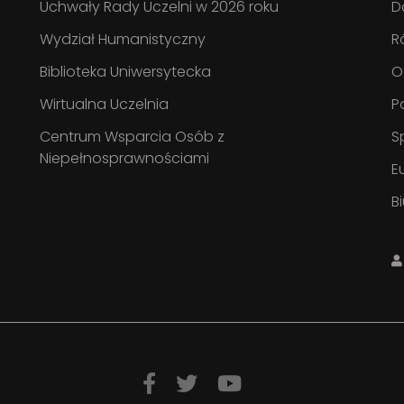
Uchwały Rady Uczelni w 2026 roku
D
Wydział Humanistyczny
R
Biblioteka Uniwersytecka
O
Wirtualna Uczelnia
P
Centrum Wsparcia Osób z
S
Niepełnosprawnościami
E
B