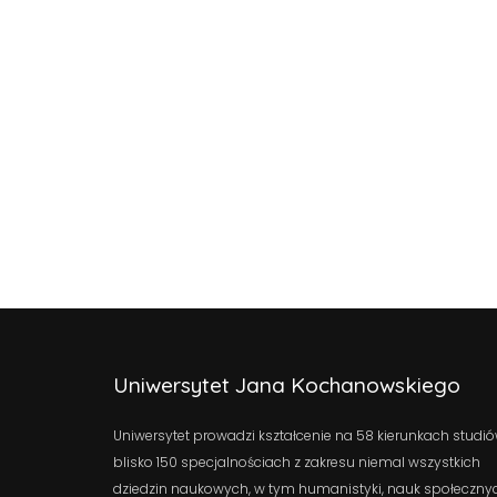
Uniwersytet Jana Kochanowskiego
Uniwersytet prowadzi kształcenie na 58 kierunkach studió
blisko 150 specjalnościach z zakresu niemal wszystkich
dziedzin naukowych, w tym humanistyki, nauk społeczny