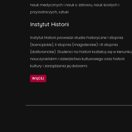
nauk medycznych i nauk o zdrowiu, nauk ścisłych i
przyrodniczych, sztuki
Instytut Historii
Instytut Historii prowadzi studia historyczne I stopnia
(licencjackie), II stopnia (magisterskie) i III stopnia
(doktoranckie). Studenci na historii kształcą się w kierunku
nauczycielskim i dziedzictwa kulturowego oraz historii
kultury i zarządzania jej dobrami.
WIĘCEJ