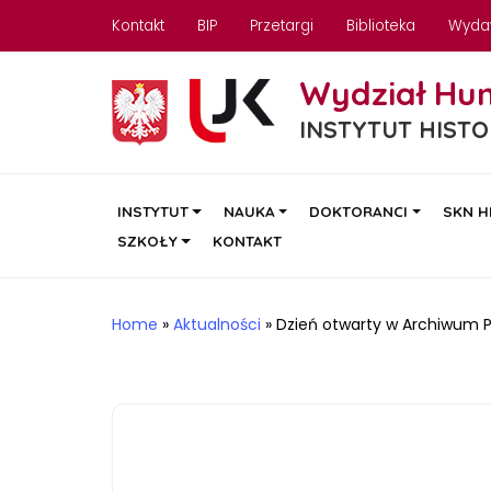
Kontakt
BIP
Przetargi
Biblioteka
Wyda
Wydział Hu
INSTYTUT HISTO
INSTYTUT
NAUKA
DOKTORANCI
SKN H
SZKOŁY
KONTAKT
Home
»
Aktualności
»
Dzień otwarty w Archiwum 