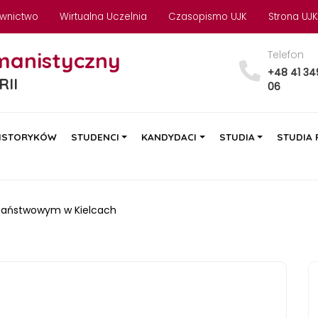
wnictwo
Wirtualna Uczelnia
Czasopismo UJK
Strona UJK
manistyczny
Telefon
+48 41 34
RII
06
ISTORYKÓW
STUDENCI
KANDYDACI
STUDIA
STUDIA
Państwowym w Kielcach