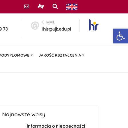
E-MAIL
Ot
9 73
ihis@ujk.edu.pl
 PODYPLOMOWE
JAKOŚĆ KSZTAŁCENIA
Najnowsze wpisy
Informacja o nieobecności