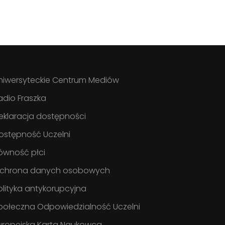
niwersyteckie Centrum Mediów
adio Fraszka
eklaracja dostępności
ostępność Uczelni
ówność płci
chrona danych osobowych
olityka antykorupcyjna
połeczna Odpowiedzialność Uczelni
uropejska Karta Naukowca