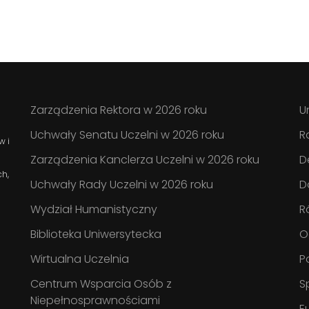
Zarządzenia Rektora w 2026 roku
U
Uchwały Senatu Uczelni w 2026 roku
R
w i
Zarządzenia Kanclerza Uczelni w 2026 roku
D
ch,
Uchwały Rady Uczelni w 2026 roku
D
Wydział Humanistyczny
R
Biblioteka Uniwersytecka
O
Wirtualna Uczelnia
P
Centrum Wsparcia Osób z
S
Niepełnosprawnościami
E