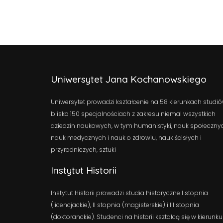
Uniwersytet Jana Kochanowskiego
Uniwersytet prowadzi kształcenie na 58 kierunkach studió
blisko 150 specjalnościach z zakresu niemal wszystkich
dziedzin naukowych, w tym humanistyki, nauk społeczny
nauk medycznych i nauk o zdrowiu, nauk ścisłych i
przyrodniczych, sztuki
Instytut Historii
Instytut Historii prowadzi studia historyczne I stopnia
(licencjackie), II stopnia (magisterskie) i III stopnia
(doktoranckie). Studenci na historii kształcą się w kierunku