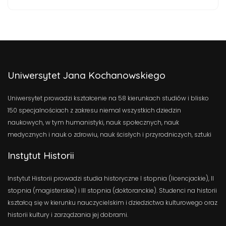
Uniwersytet Jana Kochanowskiego
Uniwersytet prowadzi kształcenie na 58 kierunkach studiów i blisko
150 specjalnościach z zakresu niemal wszystkich dziedzin
naukowych, w tym humanistyki, nauk społecznych, nauk
medycznych i nauk o zdrowiu, nauk ścisłych i przyrodniczych, sztuki
Instytut Historii
Instytut Historii prowadzi studia historyczne I stopnia (licencjackie), II
stopnia (magisterskie) i III stopnia (doktoranckie). Studenci na historii
kształcą się w kierunku nauczycielskim i dziedzictwa kulturowego oraz
historii kultury i zarządzania jej dobrami.