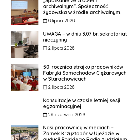
„Spotkanie ze źródłem
archiwalnym”. Społeczność
żydowska w źródle archiwalnym.
6 lipca 2026
UWAGA – w dniu 3.07 br. sekretariat
nieczynny
2 lipca 2026
50. rocznica strajku pracowników
Fabryki Samochodów Ciężarowych
w Starachowicach
2 lipca 2026
Konsultacje w czasie letniej sesji
egzaminacyjnej
29 czerwca 2026
Nasi pracownicy w mediach –
Zamek Krzyżtopór w Ujeździe w
audycji Polskiego Radia z udziałem