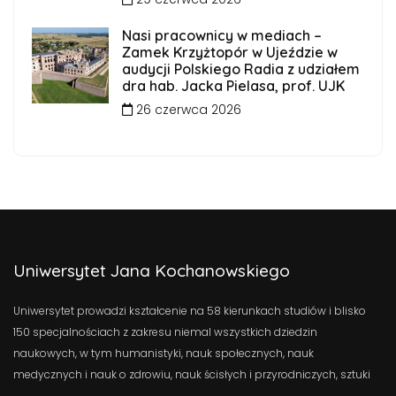
Nasi pracownicy w mediach –
Zamek Krzyżtopór w Ujeździe w
audycji Polskiego Radia z udziałem
dra hab. Jacka Pielasa, prof. UJK
26 czerwca 2026
Uniwersytet Jana Kochanowskiego
Uniwersytet prowadzi kształcenie na 58 kierunkach studiów i blisko
150 specjalnościach z zakresu niemal wszystkich dziedzin
naukowych, w tym humanistyki, nauk społecznych, nauk
medycznych i nauk o zdrowiu, nauk ścisłych i przyrodniczych, sztuki