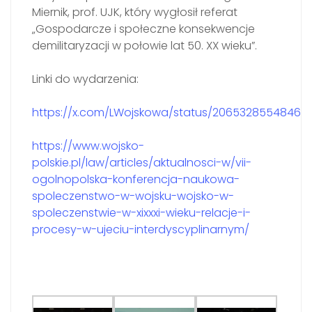
Miernik, prof. UJK, który wygłosił referat
„Gospodarcze i społeczne konsekwencje
demilitaryzacji w połowie lat 50. XX wieku”.
Linki do wydarzenia:
https://x.com/LWojskowa/status/206532855484641
https://www.wojsko-
polskie.pl/law/articles/aktualnosci-w/vii-
ogolnopolska-konferencja-naukowa-
spoleczenstwo-w-wojsku-wojsko-w-
spoleczenstwie-w-xixxxi-wieku-relacje-i-
procesy-w-ujeciu-interdyscyplinarnym/