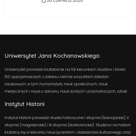
26 czerwca 2026
Uniwersytet Jana Kochanowskiego
Uniwersytet prowadzi kształcenie na 58 kierunkach studiów i blisko
150 specjalnościach z zakresu niemal wszystkich dziedzin
naukowych, w tym humanistyki, nauk społecznych, nauk
medycznych i nauk o zdrowiu, nauk ścisłych i przyrodniczych, sztuki
Instytut Historii
Instytut Historii prowadzi studia historyczne I stopnia (licencjackie), II
stopnia (magisterskie) i III stopnia (doktoranckie). Studenci na historii
kształcą się w kierunku nauczycielskim i dziedzictwa kulturowego oraz