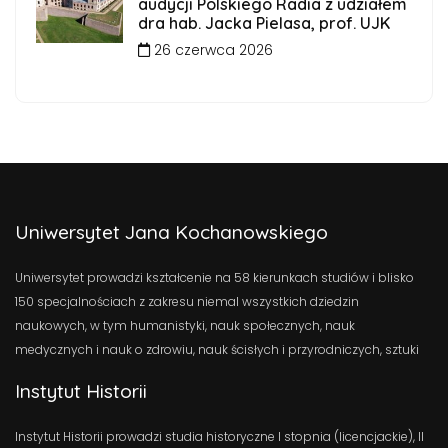
audycji Polskiego Radia z udziałem
dra hab. Jacka Pielasa, prof. UJK
26 czerwca 2026
Uniwersytet Jana Kochanowskiego
Uniwersytet prowadzi kształcenie na 58 kierunkach studiów i blisko
150 specjalnościach z zakresu niemal wszystkich dziedzin
naukowych, w tym humanistyki, nauk społecznych, nauk
medycznych i nauk o zdrowiu, nauk ścisłych i przyrodniczych, sztuki
Instytut Historii
Instytut Historii prowadzi studia historyczne I stopnia (licencjackie), II