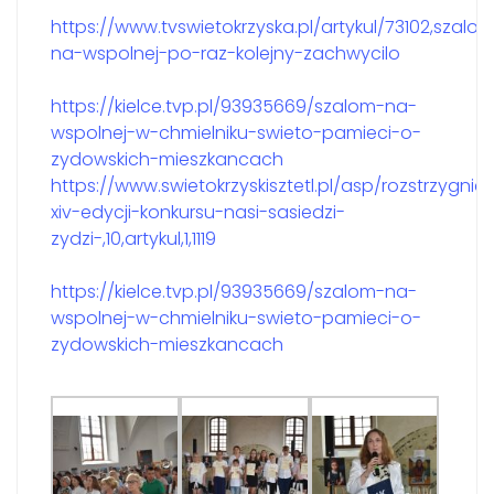
https://www.tvswietokrzyska.pl/artykul/73102,szalo
na-wspolnej-po-raz-kolejny-zachwycilo
https://kielce.tvp.pl/93935669/szalom-na-
wspolnej-w-chmielniku-swieto-pamieci-o-
zydowskich-mieszkancach
https://www.swietokrzyskisztetl.pl/asp/rozstrzygniec
xiv-edycji-konkursu-nasi-sasiedzi-
zydzi-,10,artykul,1,1119
https://kielce.tvp.pl/93935669/szalom-na-
wspolnej-w-chmielniku-swieto-pamieci-o-
zydowskich-mieszkancach