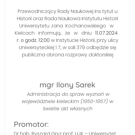
Przewodniczący Rady Naukowej Ins tytut u
Historii oraz Rada Naukowa Instytutu Historii
Uniwersytetu Jana Kochanowskiego w
Kielcach informują, że w dniu
11.07
.
2024
r.
o godz. 12:00
w Instytucie Historii, przy ulicy
Uniwersyteckiej 1 7, w sali 379 odbędzie się
publiczna obrona rozprawy doktorskiej
mgr Ilony Sarek
Administracja
do
spraw wyznań w
województwie kieleckim (1950-1957) w
ś
wietle
akt
własnych
Promotor:
Dr hab. Ryszard Gryz prof. UJK – Uniwersytet