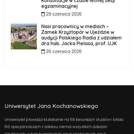
Konsultacje w czasie letniej sesji
egzaminacyjnej
29 czerwca 2026
Nasi pracownicy w mediach –
Zamek Krzyżtopór w Ujeździe w
audycji Polskiego Radia z udziałem
dra hab. Jacka Pielasa, prof. UJK
26 czerwca 2026
Uniwersytet Jana Kochanowskiego
Uniwersytet prowadzi kształcenie na 58 kierunkach studiów i blisko
150 specjalnościach z zakresu niemal wszystkich dziedzin
naukowych, w tym humanistyki, nauk społecznych, nauk